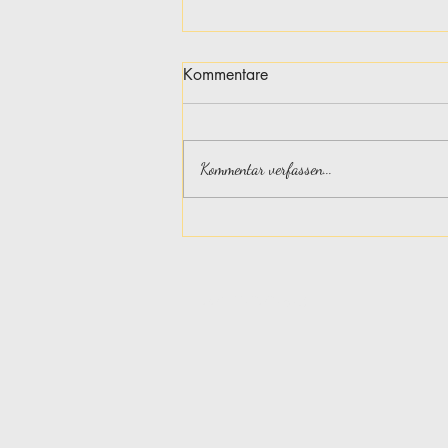
Kommentare
Kommentar verfassen...
Das Nein ist laut in der Welt!
0041792029893