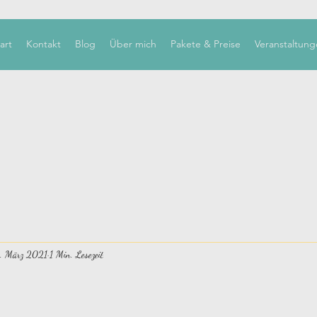
art
Kontakt
Blog
Über mich
Pakete & Preise
Veranstaltung
1. März 2021
1 Min. Lesezeit