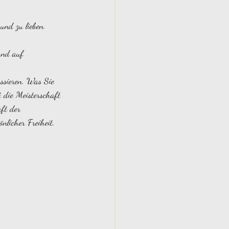
und zu lieben. 
und auf 
ssieren. Was Sie 
 die Meisterschaft 
aft der 
nlicher Freiheit.  