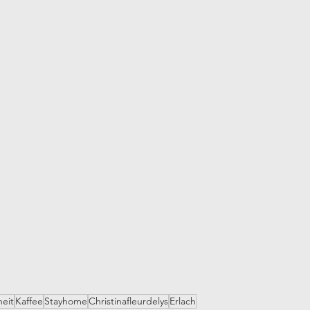
eit
Kaffee
Stayhome
Christinafleurdelys
Erlach