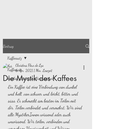
Beitrag
Kaffeesatz
Christina Fleur de Lys
Kaffeesatz
6. Apr. 2021
1 Min. Lesezeit
Die Mystik des Kaffees
Resilienz Intention Bewusstheit
Ein Kaffee ist eine Verbindung von dunkel 
und hell, von schwer und leicht, bitter und 
süss. Er schmeckt am besten im Teilen mit 
dir. Teilen verbindet und vermehrt, Wir sind 
alle MystikerInnen wissend oder auch 
unwissend. Wir teilen, verbinden und 
vermehren Unwissenheit und Wissen. 