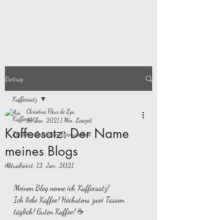
Beitrag
Kaffeesatz
Christina Fleur de Lys
Kaffeesatz
10. Jan. 2021
1 Min. Lesezeit
Kaffeesatz: Der Name
Resilienz Intention Bewusstheit
meines Blogs
Aktualisiert:
12. Jan. 2021
Meinen Blog nenne ich Kaffeesatz!
Ich liebe Kaffee! Höchstens zwei Tassen 
täglich! Guten Kaffee! ☕️